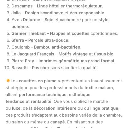
Descamps
–
Linge hôtelier
thermorégulateur
.
Jalla
–
Design scandinave
et
éco-responsable
.
Yves Delorme
–
Soie
et
cachemire
pour un
style
bohème
.
Garnier Thiebaut
–
Nappes
et
couettes
coordonnées.
Sferra
–
Percale
ultra-douce
.
Coulomb
–
Bambou
anti-bactérien
.
Le Jacquard Français
–
Motifs vintage
et
tissus bio
.
Pierre Frey
–
Imprimés géométriques
grand format
.
Bassetti
–
Pas cher
sans sacrifier la
qualité
.
Les
couettes en plume
représentent un investissement
stratégique pour les professionnels du
textile maison
,
alliant
performance technique
,
esthétique
tendance
et
rentabilité
. Que vous cibliez le marché
du
luxe
, de la
décoration intérieure
ou du
linge pratique
,
ces produits s’adaptent aux besoins variés de la
chambre
,
du
salon
ou même du
canapé
. En misant sur des