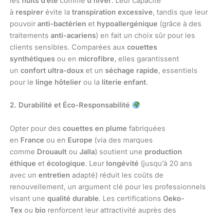
les
nuits d’été
comme
d’hiver
. Leur capacité
à
respirer
évite la
transpiration excessive
, tandis que leur
pouvoir
anti-bactérien
et
hypoallergénique
(grâce à des
traitements
anti-acariens
) en fait un choix sûr pour les
clients sensibles. Comparées aux
couettes
synthétiques
ou en
microfibre
, elles garantissent
un
confort ultra-doux
et un
séchage rapide
, essentiels
pour le
linge hôtelier
ou la
literie enfant
.
2. Durabilité et Éco-Responsabilité
Opter pour des
couettes en plume
fabriquées
en
France
ou en
Europe
(via des marques
comme
Drouault
ou
Jalla
) soutient une
production
éthique
et
écologique
. Leur
longévité
(jusqu’à 20 ans
avec un
entretien
adapté) réduit les coûts de
renouvellement, un argument clé pour les professionnels
visant une
qualité durable
. Les certifications
Oeko-
Tex
ou
bio
renforcent leur attractivité auprès des