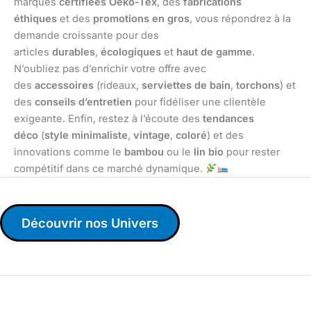
marques
certifiées Oeko-Tex
, des
fabrications
éthiques
et des
promotions en gros
, vous répondrez à la
demande croissante pour des
articles
durables
,
écologiques
et
haut de gamme
.
N’oubliez pas d’enrichir votre offre avec
des
accessoires
(rideaux,
serviettes de bain
,
torchons
) et
des
conseils d’entretien
pour fidéliser une clientèle
exigeante. Enfin, restez à l’écoute des
tendances
déco
(
style minimaliste
,
vintage
,
coloré
) et des
innovations comme le
bambou
ou le
lin bio
pour rester
compétitif dans ce marché dynamique.
Découvrir nos Univers