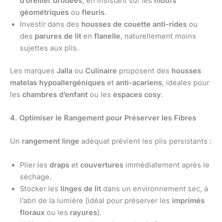
d’oreiller
brodées
, en insistant sur les
motifs
géométriques
ou
fleuris
.
Investir dans des
housses de couette anti-rides
ou
des
parures de lit
en
flanelle
, naturellement moins
sujettes aux plis.
Les marques
Jalla
ou
Culinaire
proposent des
housses
matelas
hypoallergéniques
et
anti-acariens
, idéales pour
les
chambres d’enfant
ou les
espaces cosy
.
4. Optimiser le Rangement pour Préserver les Fibres
Un
rangement linge
adéquat prévient les plis persistants :
Plier les
draps
et
couvertures
immédiatement après le
séchage.
Stocker les
linges de lit
dans un environnement sec, à
l’abri de la lumière (idéal pour préserver les
imprimés
floraux
ou les
rayures
).