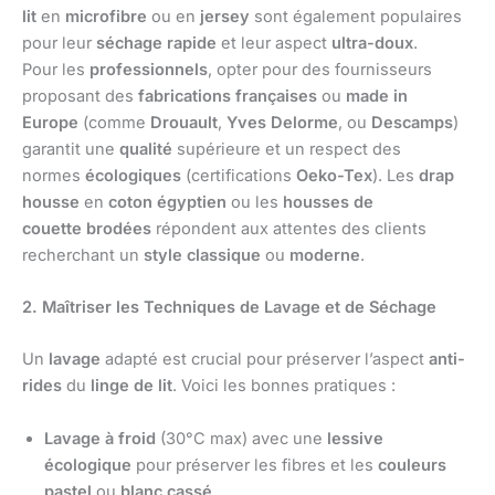
lit
en
microfibre
ou en
jersey
sont également populaires
pour leur
séchage rapide
et leur aspect
ultra-doux
.
Pour les
professionnels
, opter pour des fournisseurs
proposant des
fabrications françaises
ou
made in
Europe
(comme
Drouault
,
Yves Delorme
, ou
Descamps
)
garantit une
qualité
supérieure et un respect des
normes
écologiques
(certifications
Oeko-Tex
). Les
drap
housse
en
coton égyptien
ou les
housses de
couette
brodées
répondent aux attentes des clients
recherchant un
style classique
ou
moderne
.
2. Maîtriser les Techniques de Lavage et de Séchage
Un
lavage
adapté est crucial pour préserver l’aspect
anti-
rides
du
linge de lit
. Voici les bonnes pratiques :
Lavage à froid
(30°C max) avec une
lessive
écologique
pour préserver les fibres et les
couleurs
pastel
ou
blanc cassé
.