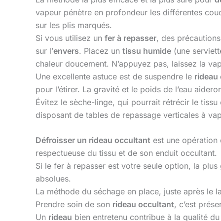
vapeur pénètre en profondeur les différentes couc
sur les plis marqués.
Si vous utilisez un
fer à repasser
, des précaution
sur l’
envers
. Placez un
tissu humide
(une serviett
chaleur doucement. N’appuyez pas, laissez la vape
Une excellente astuce est de suspendre le
rideau
pour l’étirer. La gravité et le poids de l’eau aideron
Évitez le sèche-linge, qui pourrait rétrécir le tiss
disposant de tables de repassage verticales à va
Défroisser un rideau occultant
est une opération 
respectueuse du tissu et de son enduit occultant.
Si le fer à repasser est votre seule option, la pl
absolues.
La méthode du séchage en place, juste après le l
Prendre soin de son
rideau occultant
, c’est prés
Un
rideau
bien entretenu contribue à la qualité d