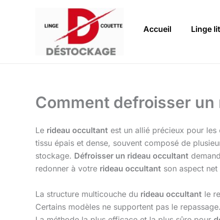
Aller
au
Accueil
Linge li
contenu
Comment defroisser un 
Le
rideau occultant
est un allié précieux pour les
tissu épais et dense, souvent composé de plusieurs
stockage.
Défroisser un rideau occultant
demande 
redonner à votre
rideau occultant
son aspect net 
La structure multicouche du
rideau occultant
le re
Certains modèles ne supportent pas le repassage
La méthode la plus efficace et la plus sûre pour
d