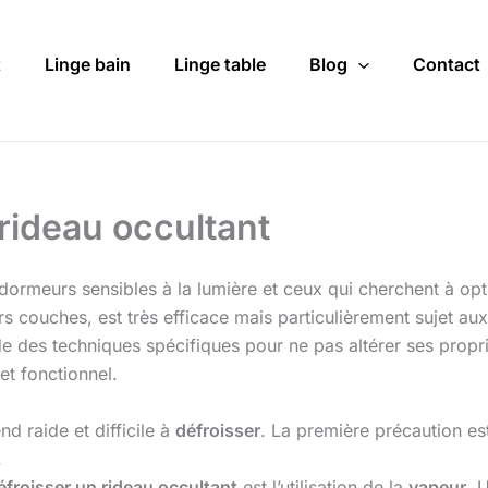
t
Linge bain
Linge table
Blog
Contact
rideau occultant
 dormeurs sensibles à la lumière et ceux qui cherchent à opt
 couches, est très efficace mais particulièrement sujet aux
des techniques spécifiques pour ne pas altérer ses propr
et fonctionnel.
nd raide et difficile à
défroisser
. La première précaution est 
.
éfroisser un rideau occultant
est l’utilisation de la
vapeur
. 