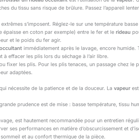
hes du tissu sans risque de brûlure. Passez l’appareil lente
s extrêmes s’imposent. Réglez-le sur une température bass
e épaisse en coton par exemple) entre le fer et le
rideau
pou
ur et le poids du fer agir.
 occultant
immédiatement après le lavage, encore humide. T
t à effacer les plis lors du séchage à l’air libre.
u ou fixer les plis. Pour les plis tenaces, un passage chez le 
peur adaptées.
qui nécessite de la patience et de la douceur. La
vapeur
est
us grande prudence est de mise : basse température, tissu hu
avage, est hautement recommandée pour un entretien régulie
erver ses performances en matière d’obscurcissement et d’iso
u sommeil et au confort thermique de la pièce.