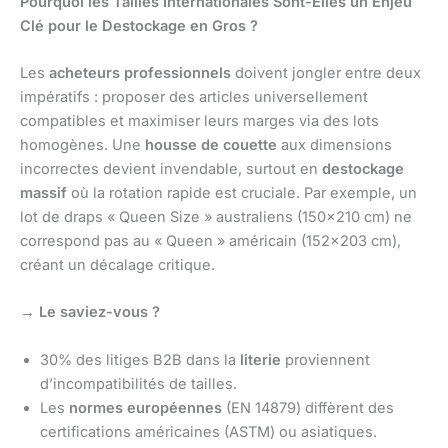
Pourquoi les Tailles Internationales Sont-Elles un Enjeu
Clé pour le Destockage en Gros ?
Les
acheteurs professionnels
doivent jongler entre deux
impératifs : proposer des articles universellement
compatibles et maximiser leurs marges via des lots
homogènes. Une
housse de couette
aux dimensions
incorrectes devient invendable, surtout en
destockage
massif
où la rotation rapide est cruciale. Par exemple, un
lot de draps « Queen Size » australiens (150×210 cm) ne
correspond pas au « Queen » américain (152×203 cm),
créant un décalage critique.
→ Le saviez-vous ?
30% des litiges B2B dans la
literie
proviennent
d’incompatibilités de tailles.
Les
normes européennes
(EN 14879) diffèrent des
certifications américaines (ASTM) ou asiatiques.