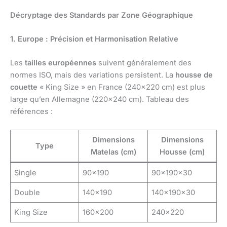
Décryptage des Standards par Zone Géographique
1. Europe : Précision et Harmonisation Relative
Les
tailles européennes
suivent généralement des
normes ISO, mais des variations persistent. La
housse de
couette
« King Size » en France (240×220 cm) est plus
large qu’en Allemagne (220×240 cm). Tableau des
références :
Dimensions
Dimensions
Type
Matelas (cm)
Housse (cm)
Single
90×190
90x190x30
Double
140×190
140x190x30
King Size
160×200
240×220