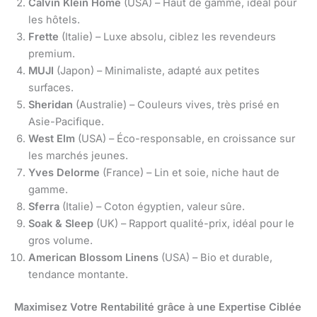
Calvin Klein Home
(USA) – Haut de gamme, idéal pour
les hôtels.
Frette
(Italie) – Luxe absolu, ciblez les revendeurs
premium.
MUJI
(Japon) – Minimaliste, adapté aux petites
surfaces.
Sheridan
(Australie) – Couleurs vives, très prisé en
Asie-Pacifique.
West Elm
(USA) – Éco-responsable, en croissance sur
les marchés jeunes.
Yves Delorme
(France) – Lin et soie, niche haut de
gamme.
Sferra
(Italie) – Coton égyptien, valeur sûre.
Soak & Sleep
(UK) – Rapport qualité-prix, idéal pour le
gros volume.
American Blossom Linens
(USA) – Bio et durable,
tendance montante.
Maximisez Votre Rentabilité grâce à une Expertise Ciblée