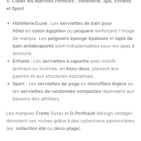
5. Cibler les Marchés Porteurs : Hôtellerie, Spa, Enfants
et Sport
Hôtellerie/Luxe
: Les
serviettes de bain pour
hôtel
en
coton égyptien
ou
jacquard
renforcent l’image
de marque. Les
peignoirs éponge épaisses
et
tapis de
bain antidérapants
sont indispensables pour les spas à
domicile.
Enfants
: Les
serviettes à capuche
avec motifs
animaux ou licornes, en
tissu doux
, plaisent aux
parents et aux structures éducatives.
Sport
: Les
serviettes de yoga
en
microfibre légère
ou
les
serviettes de randonnée compactes
répondent aux
besoins des athlètes.
Les marques
Frette
(luxe) et
D.Porthault
(design vintage)
dominent ces niches grâce à des collections saisonnières
(ex.
collection été
ou
déco plage
).