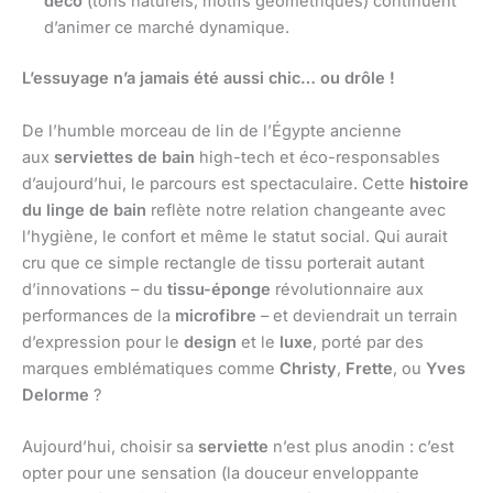
déco
(tons naturels, motifs géométriques) continuent
d’animer ce marché dynamique.
L’essuyage n’a jamais été aussi chic… ou drôle !
De l’humble morceau de lin de l’Égypte ancienne
aux
serviettes de bain
high-tech et éco-responsables
d’aujourd’hui, le parcours est spectaculaire. Cette
histoire
du linge de bain
reflète notre relation changeante avec
l’hygiène, le confort et même le statut social. Qui aurait
cru que ce simple rectangle de tissu porterait autant
d’innovations – du
tissu-éponge
révolutionnaire aux
performances de la
microfibre
– et deviendrait un terrain
d’expression pour le
design
et le
luxe
, porté par des
marques emblématiques comme
Christy
,
Frette
, ou
Yves
Delorme
?
Aujourd’hui, choisir sa
serviette
n’est plus anodin : c’est
opter pour une sensation (la douceur enveloppante