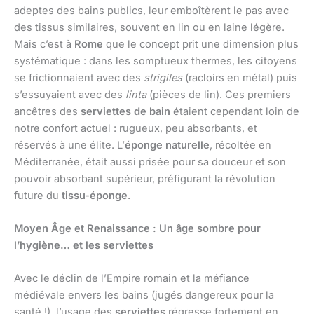
adeptes des bains publics, leur emboîtèrent le pas avec
des tissus similaires, souvent en lin ou en laine légère.
Mais c’est à
Rome
que le concept prit une dimension plus
systématique : dans les somptueux thermes, les citoyens
se frictionnaient avec des
strigiles
(racloirs en métal) puis
s’essuyaient avec des
linta
(pièces de lin). Ces premiers
ancêtres des
serviettes de bain
étaient cependant loin de
notre confort actuel : rugueux, peu absorbants, et
réservés à une élite. L’
éponge naturelle
, récoltée en
Méditerranée, était aussi prisée pour sa douceur et son
pouvoir absorbant supérieur, préfigurant la révolution
future du
tissu-éponge
.
Moyen Âge et Renaissance : Un âge sombre pour
l’hygiène… et les serviettes
Avec le déclin de l’Empire romain et la méfiance
médiévale envers les bains (jugés dangereux pour la
santé !), l’usage des
serviettes
régresse fortement en