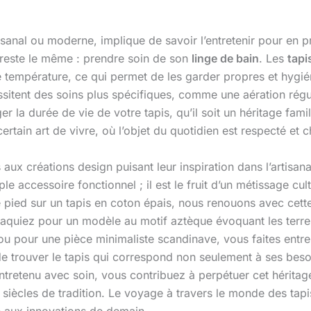
tisanal ou moderne, implique de savoir l’entretenir pour en pr
 reste le même : prendre soin de son
linge de bain
. Les
tapi
 température, ce qui permet de les garder propres et hygiéni
tent des soins plus spécifiques, comme une aération réguli
ger la durée de vie de votre tapis, qu’il soit un héritage fam
ertain art de vivre, où l’objet du quotidien est respecté et c
aux créations design puisant leur inspiration dans l’artisan
mple accessoire fonctionnel ; il est le fruit d’un métissage
pied sur un tapis en coton épais, nous renouons avec cette 
raquiez pour un modèle au motif aztèque évoquant les terres
, ou pour une pièce minimaliste scandinave, vous faites entre
 de trouver le tapis qui correspond non seulement à ses besoi
entretenu avec soin, vous contribuez à perpétuer cet héritag
s siècles de tradition. Le voyage à travers le monde des tap
sé aux innovations de demain.