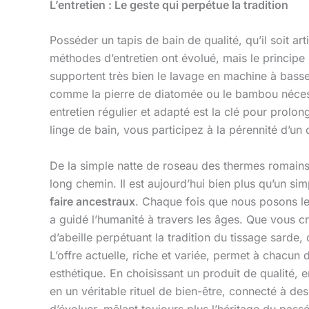
L’entretien : Le geste qui perpétue la tradition
Posséder un tapis de bain de qualité, qu’il soit ar
méthodes d’entretien ont évolué, mais le principe
supportent très bien le lavage en machine à basse
comme la pierre de diatomée ou le bambou nécessi
entretien régulier et adapté est la clé pour prolon
linge de bain, vous participez à la pérennité d’un c
De la simple natte de roseau des thermes romains 
long chemin. Il est aujourd’hui bien plus qu’un si
faire ancestraux
. Chaque fois que nous posons le 
a guidé l’humanité à travers les âges. Que vous c
d’abeille perpétuant la tradition du tissage sarde
L’offre actuelle, riche et variée, permet à chacun
esthétique. En choisissant un produit de qualité, 
en un véritable rituel de bien-être, connecté à de
d’évoluer, mêlant toujours plus l’héritage du pas