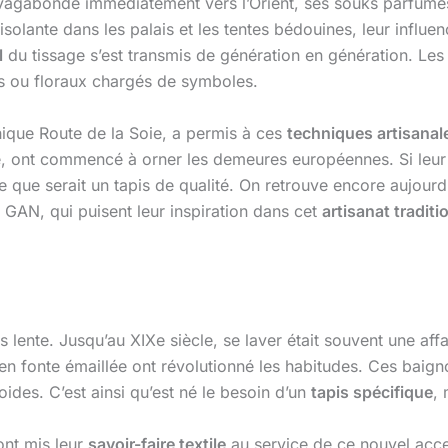
it vagabonde immédiatement vers l’Orient, ses souks parfumé
isolante dans les palais et les tentes bédouines, leur influe
l
du tissage s’est transmis de génération en génération. Les 
s ou floraux chargés de symboles.
que Route de la Soie, a permis à ces
techniques artisanal
e, ont commencé à orner les demeures européennes. Si leur pl
e que serait un tapis de qualité. On retrouve encore aujour
AN, qui puisent leur inspiration dans cet
artisanat traditi
s lente. Jusqu’au XIXe siècle, se laver était souvent une affai
 en fonte émaillée ont révolutionné les habitudes. Ces bai
roides. C’est ainsi qu’est né le besoin d’un
tapis spécifique
,
ont mis leur
savoir-faire textile
au service de ce nouvel acce