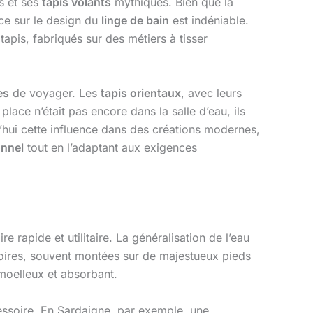
s et ses
tapis volants
mythiques. Bien que la
nce sur le design du
linge de bain
est indéniable.
tapis, fabriqués sur des métiers à tisser
es
de voyager. Les
tapis orientaux
, avec leurs
ace n’était pas encore dans la salle d’eau, ils
d’hui cette influence dans des créations modernes,
onnel
tout en l’adaptant aux exigences
re rapide et utilitaire. La généralisation de l’eau
gnoires, souvent montées sur de majestueux pieds
 moelleux et absorbant.
ssoire. En Sardaigne, par exemple, une