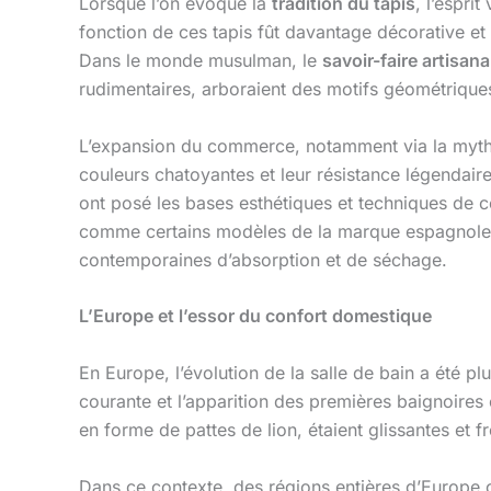
Lorsque l’on évoque la
tradition du tapis
, l’espr
fonction de ces tapis fût davantage décorative et 
Dans le monde musulman, le
savoir-faire artisana
rudimentaires, arboraient des motifs géométrique
L’expansion du commerce, notamment via la mythi
couleurs chatoyantes et leur résistance légendair
ont posé les bases esthétiques et techniques de c
comme certains modèles de la marque espagnole G
contemporaines d’absorption et de séchage.
L’Europe et l’essor du confort domestique
En Europe, l’évolution de la salle de bain a été plu
courante et l’apparition des premières baignoires
en forme de pattes de lion, étaient glissantes et f
Dans ce contexte, des régions entières d’Europe 