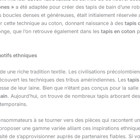
ones »
a été adaptée pour créer des tapis de bain d’une robu
s boucles denses et généreuses, était initialement réservée 
uer cette technique au coton, donnant naissance à des
tapis 
ponge, que l’on retrouve également dans les
tapis en coton
p
motifs ethniques
de une riche tradition textile. Les civilisations précolombie
écouvert les techniques des tribus amérindiennes. Les
tapis
se de leur laine. Bien que n’étant pas conçus pour la salle 
bain
. Aujourd’hui, on trouve de nombreux tapis arborant de
ntemporains.
onsommateurs à se tourner vers des pièces qui racontent une
, proposer une gamme variée alliant ces inspirations ethniq
essité de s’approvisionner auprès de partenaires fiables. Si 