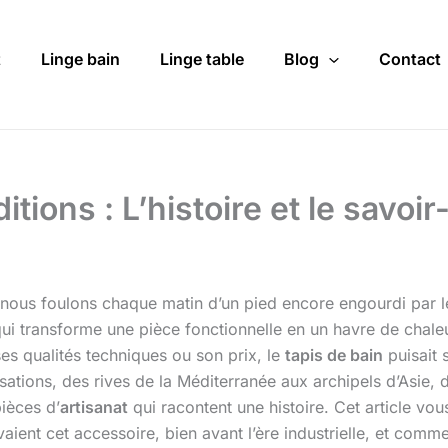
t
Linge bain
Linge table
Blog
Contact
ions : L’histoire et le savoir-
 nous foulons chaque matin d’un pied encore engourdi par l
t qui transforme une pièce fonctionnelle en un havre de chal
s qualités techniques ou son prix, le
tapis de bain
puisait 
lisations, des rives de la Méditerranée aux archipels d’Asie,
pièces d’
artisanat
qui racontent une histoire. Cet article vou
nt cet accessoire, bien avant l’ère industrielle, et comm