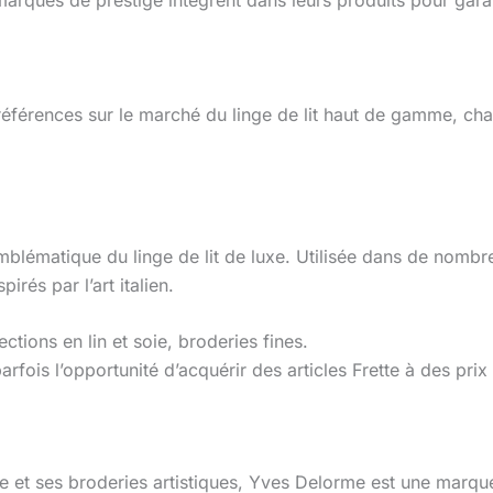
 marques de prestige intègrent dans leurs produits pour gar
férences sur le marché du linge de lit haut de gamme, cha
mblématique du linge de lit de luxe. Utilisée dans de nomb
rés par l’art italien.
ctions en lin et soie, broderies fines.
arfois l’opportunité d’acquérir des articles Frette à des pri
e et ses broderies artistiques, Yves Delorme est une marque