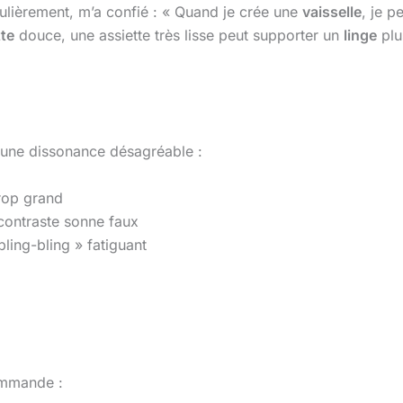
gulièrement, m’a confié : « Quand je crée une
vaisselle
, je p
tte
douce, une assiette très lisse peut supporter un
linge
plu
 une dissonance désagréable :
trop grand
 contraste sonne faux
bling-bling » fatiguant
commande :