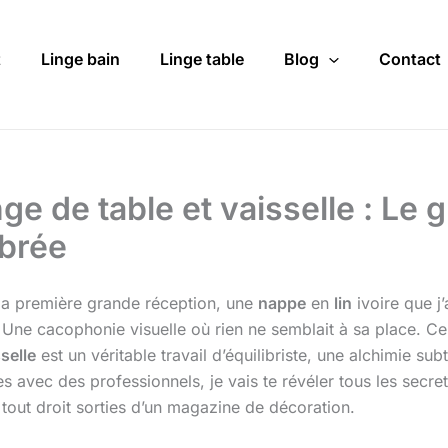
t
Linge bain
Linge table
Blog
Contact
e de table et vaisselle : Le 
ibrée
 ma première grande réception, une
nappe
en
lin
ivoire que j
Une cacophonie visuelle où rien ne semblait à sa place. Ce jo
selle
est un véritable travail d’équilibriste, une alchimie sub
 avec des professionnels, je vais te révéler tous les secre
 tout droit sorties d’un magazine de décoration.