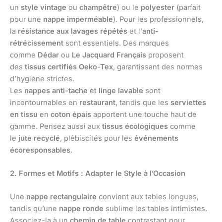
un
style vintage
ou
champêtre
) ou le
polyester
(parfait
pour une
nappe imperméable
). Pour les professionnels,
la
résistance aux lavages répétés
et l’
anti-
rétrécissement
sont essentiels. Des marques
comme
Dédar
ou
Le Jacquard Français
proposent
des
tissus certifiés Oeko-Tex
, garantissant des normes
d’hygiène strictes.
Les
nappes anti-tache
et
linge lavable
sont
incontournables en
restaurant
, tandis que les
serviettes
en tissu
en
coton épais
apportent une touche haut de
gamme. Pensez aussi aux
tissus écologiques
comme
le
jute recyclé
, plébiscités pour les
événements
écoresponsables
.
2. Formes et Motifs : Adapter le Style à l’Occasion
Une
nappe rectangulaire
convient aux tables longues,
tandis qu’une
nappe ronde
sublime les tables intimistes.
Associez-la à un
chemin de table
contrastant pour