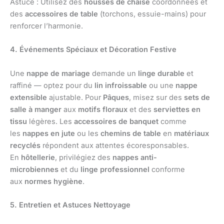
Astuce : Utilisez des
housses de chaise
coordonnées et
des
accessoires de table
(torchons, essuie-mains) pour
renforcer l’harmonie.
4. Événements Spéciaux et Décoration Festive
Une
nappe de mariage
demande un
linge durable
et
raffiné — optez pour du
lin infroissable
ou une
nappe
extensible
ajustable. Pour
Pâques
, misez sur des
sets de
salle à manger
aux
motifs floraux
et des
serviettes en
tissu
légères. Les
accessoires de banquet
comme
les
nappes en jute
ou les
chemins de table
en
matériaux
recyclés
répondent aux attentes écoresponsables.
En
hôtellerie
, privilégiez des
nappes anti-
microbiennes
et du
linge professionnel
conforme
aux
normes hygiène
.
5. Entretien et Astuces Nettoyage